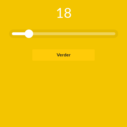
WILT U OOK 
18
VAN KLEINE 
ASSORTIMEN
Neem dan contact met ons
Contact
Verder
Je moet minimaal 18 jaar zijn
CONTACT GEGEVENS
ONZE
Kleine Beer Brouwerij
De Be
A Pigs and Bears Brewing Company Brand
Le-4
+31 (0) 6 11 010 659
De To
bernd@kleinebeerbrouwerij.nl
KVK nummer:
85070149