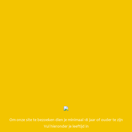
ne Beer Shirt Zwart
€
20.00
en aan winkelwagen
Om onze site te bezoeken dien je minimaal 18 jaar of ouder te zijn
Vul hieronder je leeftijd in